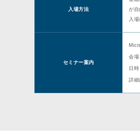
入場方法
が自
入場
Mi
会場
セミナー案内
日時： 
詳細