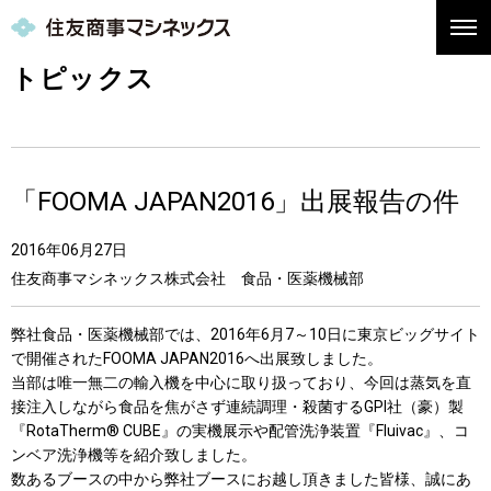
トピックス
「FOOMA JAPAN2016」出展報告の件
2016年06月27日
住友商事マシネックス株式会社 食品・医薬機械部
弊社食品・医薬機械部では、2016年6月7～10日に東京ビッグサイト
で開催されたFOOMA JAPAN2016へ出展致しました。
当部は唯一無二の輸入機を中心に取り扱っており、今回は蒸気を直
接注入しながら食品を焦がさず連続調理・殺菌するGPI社（豪）製
『RotaTherm® CUBE』の実機展示や配管洗浄装置『Fluivac』、コ
ンベア洗浄機等を紹介致しました。
数あるブースの中から弊社ブースにお越し頂きました皆様、誠にあ