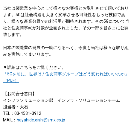
当社は製造業を中心として様々なお客様とお取引させて頂いており
ます。5Gは社会構造を大きく変革させる可能性をもった技術であ
り、様々な産業分野での利活用が期待されます。その5Gについて当
社と住友商事㈱が対談が企画されました。その一部を皆さまに公開
致します。
日本の製造業の発展の一助になるべく、今度も当社は様々な取り組
みを実施してまいります。
▼詳細はこちらをご覧ください。
「5Gを前に、世界は / 住友商事グループはどう変わればいいのか」
（PDF）
【お問合せ窓口】
インフラソリューション部 インフラ・ソリューションチーム
担当者：大石
TEL：03-4531-3912
MAIL：
hayahide.oishi@smx.co.jp